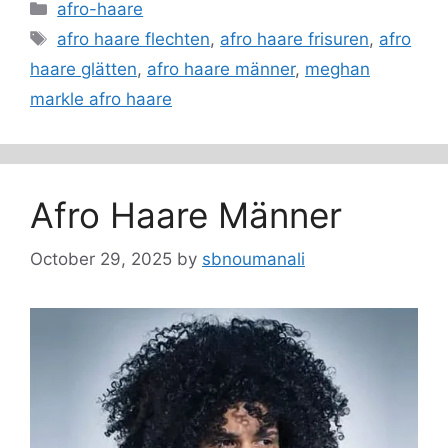
Categories
afro-haare
Tags
afro haare flechten
,
afro haare frisuren
,
afro
haare glätten
,
afro haare männer
,
meghan
markle afro haare
Afro Haare Männer
October 29, 2025
by
sbnoumanali