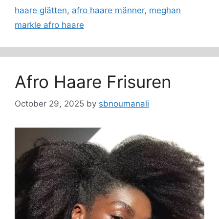
haare glätten
,
afro haare männer
,
meghan
markle afro haare
Afro Haare Frisuren
October 29, 2025
by
sbnoumanali