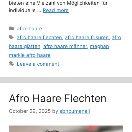
bieten eine Vielzahl von Möglichkeiten für
individuelle …
Read more
Categories
afro-haare
Tags
afro haare flechten
,
afro haare frisuren
,
afro
haare glätten
,
afro haare männer
,
meghan
markle afro haare
Leave a comment
Afro Haare Flechten
October 29, 2025
by
sbnoumanali