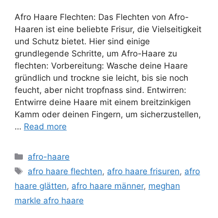
Afro Haare Flechten: Das Flechten von Afro-
Haaren ist eine beliebte Frisur, die Vielseitigkeit
und Schutz bietet. Hier sind einige
grundlegende Schritte, um Afro-Haare zu
flechten: Vorbereitung: Wasche deine Haare
gründlich und trockne sie leicht, bis sie noch
feucht, aber nicht tropfnass sind. Entwirren:
Entwirre deine Haare mit einem breitzinkigen
Kamm oder deinen Fingern, um sicherzustellen,
…
Read more
Categories
afro-haare
Tags
afro haare flechten
,
afro haare frisuren
,
afro
haare glätten
,
afro haare männer
,
meghan
markle afro haare