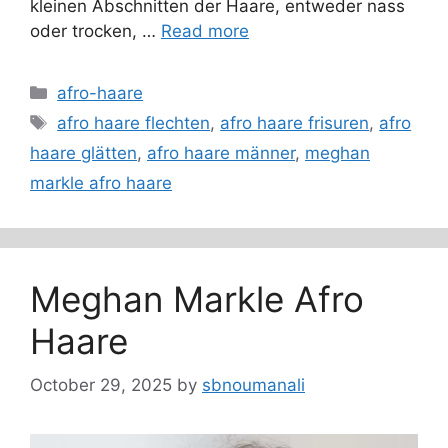
kleinen Abschnitten der Haare, entweder nass
oder trocken, …
Read more
Categories
afro-haare
Tags
afro haare flechten
,
afro haare frisuren
,
afro
haare glätten
,
afro haare männer
,
meghan
markle afro haare
Meghan Markle Afro
Haare
October 29, 2025
by
sbnoumanali