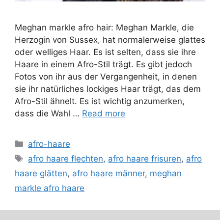
Meghan markle afro hair: Meghan Markle, die
Herzogin von Sussex, hat normalerweise glattes
oder welliges Haar. Es ist selten, dass sie ihre
Haare in einem Afro-Stil trägt. Es gibt jedoch
Fotos von ihr aus der Vergangenheit, in denen
sie ihr natürliches lockiges Haar trägt, das dem
Afro-Stil ähnelt. Es ist wichtig anzumerken,
dass die Wahl …
Read more
Categories
afro-haare
Tags
afro haare flechten
,
afro haare frisuren
,
afro
haare glätten
,
afro haare männer
,
meghan
markle afro haare