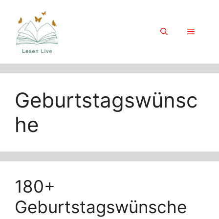
Skip
to
content
Menu
Geburtstagswünsc
he
180+
Geburtstagswünsche