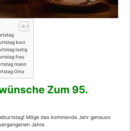
rtstag
rtstag kurz
tstag lustig
rtstag frau
rtstag mann
rtstag Oma
kwünsche Zum 95.
Geburtstag! Möge das kommende Jahr genauso
e vergangenen Jahre.