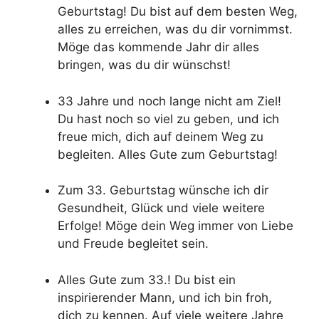
Geburtstag! Du bist auf dem besten Weg,
alles zu erreichen, was du dir vornimmst.
Möge das kommende Jahr dir alles
bringen, was du dir wünschst!
33 Jahre und noch lange nicht am Ziel!
Du hast noch so viel zu geben, und ich
freue mich, dich auf deinem Weg zu
begleiten. Alles Gute zum Geburtstag!
Zum 33. Geburtstag wünsche ich dir
Gesundheit, Glück und viele weitere
Erfolge! Möge dein Weg immer von Liebe
und Freude begleitet sein.
Alles Gute zum 33.! Du bist ein
inspirierender Mann, und ich bin froh,
dich zu kennen. Auf viele weitere Jahre