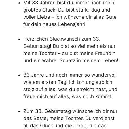
Mit 33 Jahren bist du immer noch mein
größtes Glück! Du bist stark, klug und
voller Liebe – ich wünsche dir alles Gute
für dein neues Lebensjahr!
Herzlichen Glückwunsch zum 33.
Geburtstag! Du bist so viel mehr als nur
meine Tochter – du bist meine Freundin
und ein wahrer Schatz in meinem Leben!
33 Jahre und noch immer so wundervoll
wie am ersten Tag! Ich bin unglaublich
stolz auf alles, was du erreicht hast, und
freue mich auf alles, was noch kommt.
Zum 33. Geburtstag wünsche ich dir nur
das Beste, meine Tochter. Du verdienst
all das Glück und die Liebe, die das