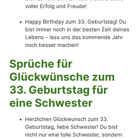
voller Erfolg und Freude!
Happy Birthday zum 33. Geburtstag! Du
bist immer noch in der besten Zeit deines
Lebens – lass uns das kommende Jahr
noch besser machen!
Sprüche für
Glückwünsche zum
33. Geburtstag für
eine Schwester
Herzlichen Glückwunsch zum 33.
Geburtstag, liebe Schwester! Du bist
nicht nur eine tolle Schwester, sondern