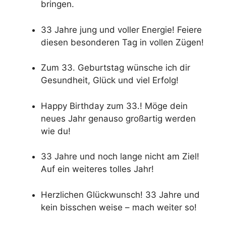
bringen.
33 Jahre jung und voller Energie! Feiere
diesen besonderen Tag in vollen Zügen!
Zum 33. Geburtstag wünsche ich dir
Gesundheit, Glück und viel Erfolg!
Happy Birthday zum 33.! Möge dein
neues Jahr genauso großartig werden
wie du!
33 Jahre und noch lange nicht am Ziel!
Auf ein weiteres tolles Jahr!
Herzlichen Glückwunsch! 33 Jahre und
kein bisschen weise – mach weiter so!