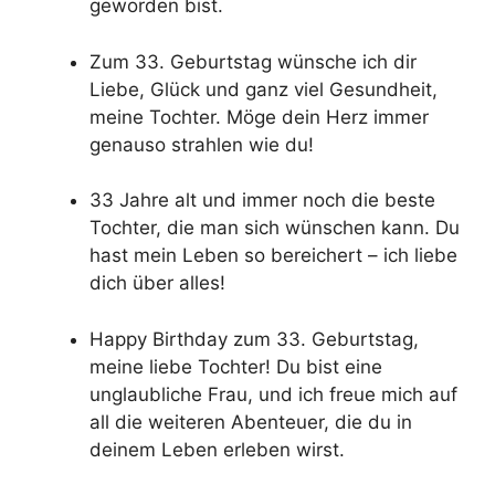
geworden bist.
Zum 33. Geburtstag wünsche ich dir
Liebe, Glück und ganz viel Gesundheit,
meine Tochter. Möge dein Herz immer
genauso strahlen wie du!
33 Jahre alt und immer noch die beste
Tochter, die man sich wünschen kann. Du
hast mein Leben so bereichert – ich liebe
dich über alles!
Happy Birthday zum 33. Geburtstag,
meine liebe Tochter! Du bist eine
unglaubliche Frau, und ich freue mich auf
all die weiteren Abenteuer, die du in
deinem Leben erleben wirst.