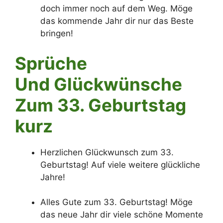
doch immer noch auf dem Weg. Möge
das kommende Jahr dir nur das Beste
bringen!
Sprüche
Und Glückwünsche
Zum 33. Geburtstag
kurz
Herzlichen Glückwunsch zum 33.
Geburtstag! Auf viele weitere glückliche
Jahre!
Alles Gute zum 33. Geburtstag! Möge
das neue Jahr dir viele schöne Momente