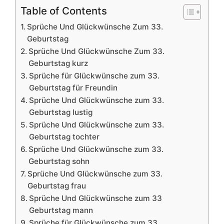
Table of Contents
Sprüche Und Glückwünsche Zum 33.
Geburtstag
Sprüche Und Glückwünsche Zum 33.
Geburtstag kurz
Sprüche für Glückwünsche zum 33.
Geburtstag für Freundin
Sprüche Und Glückwünsche zum 33.
Geburtstag lustig
Sprüche Und Glückwünsche zum 33.
Geburtstag tochter
Sprüche Und Glückwünsche zum 33.
Geburtstag sohn
Sprüche Und Glückwünsche zum 33.
Geburtstag frau
Sprüche Und Glückwünsche zum 33
Geburtstag mann
Sprüche für Glückwünsche zum 33.