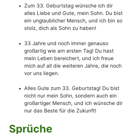
Zum 33. Geburtstag wünsche ich dir
alles Liebe und Gute, mein Sohn. Du bist
ein unglaublicher Mensch, und ich bin so
stolz, dich als Sohn zu haben!
33 Jahre und noch immer genauso
großartig wie am ersten Tag! Du hast
mein Leben bereichert, und ich freue
mich auf all die weiteren Jahre, die noch
vor uns liegen.
Alles Gute zum 33. Geburtstag! Du bist
nicht nur mein Sohn, sondern auch ein
großartiger Mensch, und ich wünsche dir
nur das Beste für die Zukunft!
Sprüche