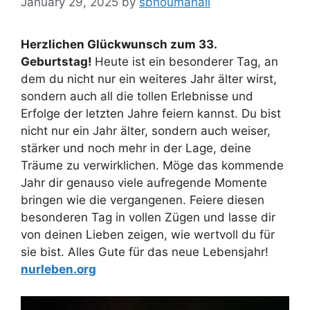
January 29, 2025
by
sbnoumanali
Herzlichen Glückwunsch zum 33.
Geburtstag!
Heute ist ein besonderer Tag, an
dem du nicht nur ein weiteres Jahr älter wirst,
sondern auch all die tollen Erlebnisse und
Erfolge der letzten Jahre feiern kannst. Du bist
nicht nur ein Jahr älter, sondern auch weiser,
stärker und noch mehr in der Lage, deine
Träume zu verwirklichen. Möge das kommende
Jahr dir genauso viele aufregende Momente
bringen wie die vergangenen. Feiere diesen
besonderen Tag in vollen Zügen und lasse dir
von deinen Lieben zeigen, wie wertvoll du für
sie bist. Alles Gute für das neue Lebensjahr!
nurleben.org