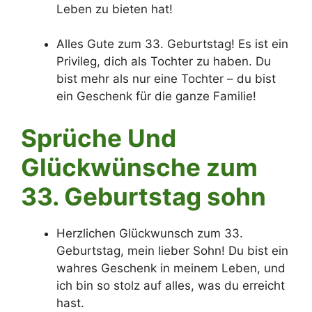
Leben zu bieten hat!
Alles Gute zum 33. Geburtstag! Es ist ein
Privileg, dich als Tochter zu haben. Du
bist mehr als nur eine Tochter – du bist
ein Geschenk für die ganze Familie!
Sprüche Und
Glückwünsche zum
33. Geburtstag sohn
Herzlichen Glückwunsch zum 33.
Geburtstag, mein lieber Sohn! Du bist ein
wahres Geschenk in meinem Leben, und
ich bin so stolz auf alles, was du erreicht
hast.