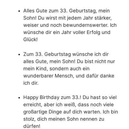
Alles Gute zum 33. Geburtstag, mein
Sohn! Du wirst mit jedem Jahr stärker,
weiser und noch bewundernswerter. Ich
wünsche dir ein Jahr voller Erfolg und
Glück!
Zum 33. Geburtstag wünsche ich dir
alles Gute, mein Sohn! Du bist nicht nur
mein Kind, sondern auch ein
wunderbarer Mensch, und dafür danke
ich dir.
Happy Birthday zum 33.! Du hast so viel
erreicht, aber ich weiß, dass noch viele
großartige Dinge auf dich warten. Ich bin
stolz, dich meinen Sohn nennen zu
dürfen!