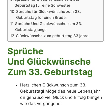
Geburtstag für eine Schwester
Sprüche für Glückwünsche zum 33.
Geburtstag für einen Bruder
Sprüche Und Glückwünsche zum 33.
Geburtstag junge
Glückwünsche zum geburtstag 33 jahre
Sprüche
Und Glückwünsche
Zum 33. Geburtstag
Herzlichen Glückwunsch zum 33.
Geburtstag! Möge das neue Lebensjahr
dir genauso viel Glück und Erfolg bringen
wie das vergangene!