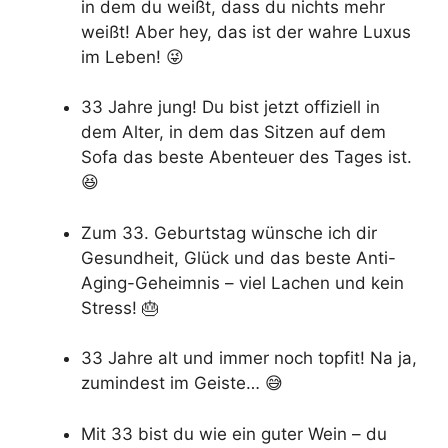
in dem du weißt, dass du nichts mehr
weißt! Aber hey, das ist der wahre Luxus
im Leben! 😜
33 Jahre jung! Du bist jetzt offiziell in
dem Alter, in dem das Sitzen auf dem
Sofa das beste Abenteuer des Tages ist.
😆
Zum 33. Geburtstag wünsche ich dir
Gesundheit, Glück und das beste Anti-
Aging-Geheimnis – viel Lachen und kein
Stress! 🎂
33 Jahre alt und immer noch topfit! Na ja,
zumindest im Geiste… 😅
Mit 33 bist du wie ein guter Wein – du