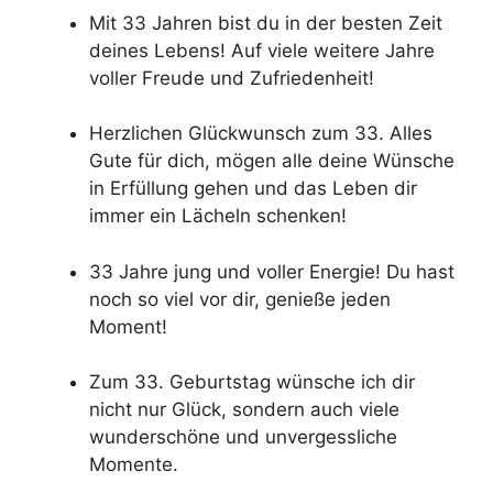
Mit 33 Jahren bist du in der besten Zeit
deines Lebens! Auf viele weitere Jahre
voller Freude und Zufriedenheit!
Herzlichen Glückwunsch zum 33. Alles
Gute für dich, mögen alle deine Wünsche
in Erfüllung gehen und das Leben dir
immer ein Lächeln schenken!
33 Jahre jung und voller Energie! Du hast
noch so viel vor dir, genieße jeden
Moment!
Zum 33. Geburtstag wünsche ich dir
nicht nur Glück, sondern auch viele
wunderschöne und unvergessliche
Momente.