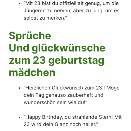
“Mit 23 bist du offiziell alt genug, um die
Jüngeren zu nerven, aber zu jung, um es
selbst zu merken.”
Sprüche
Und glückwünsche
zum 23 geburtstag
mädchen
“Herzlichen Glückwunsch zum 23.! Möge
dein Tag genauso zauberhaft und
wunderschön sein wie du!”
“Happy Birthday, du strahlende Stern! Mit
23 wird dein Glanz noch heller.”