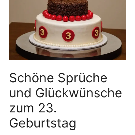
Schöne Sprüche
und Glückwünsche
zum 23.
Geburtstag