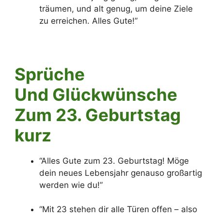
träumen, und alt genug, um deine Ziele
zu erreichen. Alles Gute!”
Sprüche
Und Glückwünsche
Zum 23. Geburtstag
kurz
“Alles Gute zum 23. Geburtstag! Möge
dein neues Lebensjahr genauso großartig
werden wie du!”
“Mit 23 stehen dir alle Türen offen – also