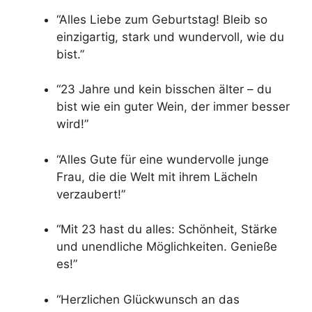
“Alles Liebe zum Geburtstag! Bleib so
einzigartig, stark und wundervoll, wie du
bist.”
“23 Jahre und kein bisschen älter – du
bist wie ein guter Wein, der immer besser
wird!”
“Alles Gute für eine wundervolle junge
Frau, die die Welt mit ihrem Lächeln
verzaubert!”
“Mit 23 hast du alles: Schönheit, Stärke
und unendliche Möglichkeiten. Genieße
es!”
“Herzlichen Glückwunsch an das