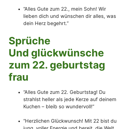
“Alles Gute zum 22., mein Sohn! Wir
lieben dich und wünschen dir alles, was
dein Herz begehrt.”
Sprüche
Und glückwünsche
zum 22. geburtstag
frau
“Alles Gute zum 22. Geburtstag! Du
strahlst heller als jede Kerze auf deinem
Kuchen – bleib so wundervoll!”
“Herzlichen Glückwunsch! Mit 22 bist du
jung, voller Energie und bereit, die Welt