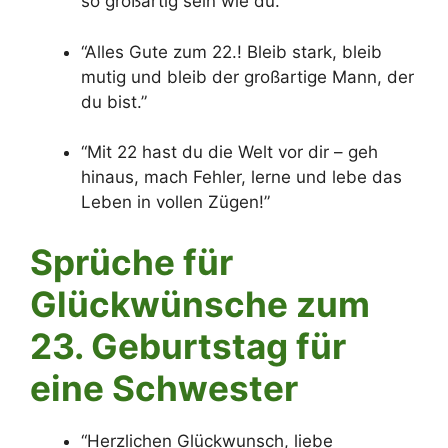
so großartig sein wie du.”
“Alles Gute zum 22.! Bleib stark, bleib
mutig und bleib der großartige Mann, der
du bist.”
“Mit 22 hast du die Welt vor dir – geh
hinaus, mach Fehler, lerne und lebe das
Leben in vollen Zügen!”
Sprüche für
Glückwünsche zum
23. Geburtstag für
eine Schwester
“Herzlichen Glückwunsch, liebe