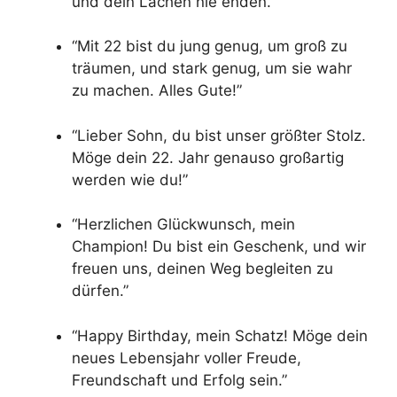
und dein Lachen nie enden.”
“Mit 22 bist du jung genug, um groß zu
träumen, und stark genug, um sie wahr
zu machen. Alles Gute!”
“Lieber Sohn, du bist unser größter Stolz.
Möge dein 22. Jahr genauso großartig
werden wie du!”
“Herzlichen Glückwunsch, mein
Champion! Du bist ein Geschenk, und wir
freuen uns, deinen Weg begleiten zu
dürfen.”
“Happy Birthday, mein Schatz! Möge dein
neues Lebensjahr voller Freude,
Freundschaft und Erfolg sein.”