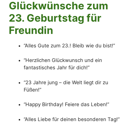
Glückwünsche zum
23. Geburtstag für
Freundin
“Alles Gute zum 23.! Bleib wie du bist!”
“Herzlichen Glückwunsch und ein
fantastisches Jahr für dich!”
“23 Jahre jung – die Welt liegt dir zu
Füßen!”
“Happy Birthday! Feiere das Leben!”
“Alles Liebe für deinen besonderen Tag!”