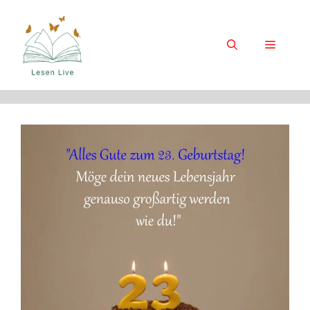
Skip
to
content
Menu