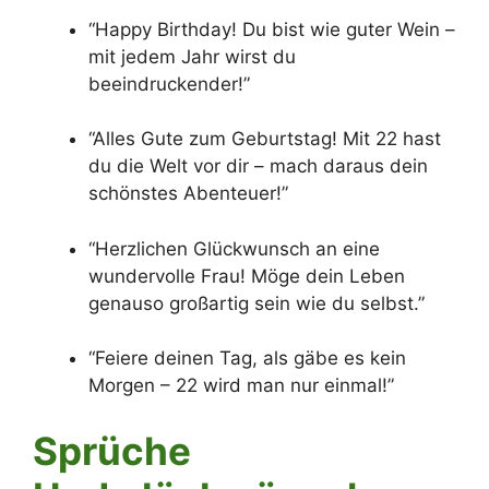
“Happy Birthday! Du bist wie guter Wein –
mit jedem Jahr wirst du
beeindruckender!”
“Alles Gute zum Geburtstag! Mit 22 hast
du die Welt vor dir – mach daraus dein
schönstes Abenteuer!”
“Herzlichen Glückwunsch an eine
wundervolle Frau! Möge dein Leben
genauso großartig sein wie du selbst.”
“Feiere deinen Tag, als gäbe es kein
Morgen – 22 wird man nur einmal!”
Sprüche