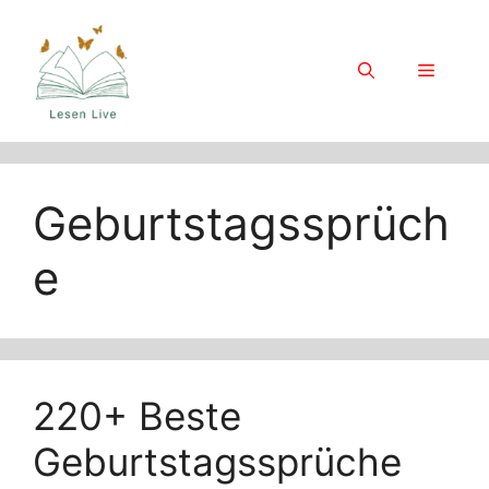
Skip
to
content
Menu
Geburtstagssprüch
e
220+ Beste
Geburtstagssprüche