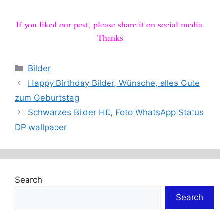
If you liked our post, please share it on social media.
Thanks
Categories
Bilder
Happy Birthday Bilder, Wünsche, alles Gute
zum Geburtstag
Schwarzes Bilder HD, Foto WhatsApp Status
DP wallpaper
Search
Search